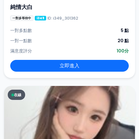
純情大白
ID: i349_301362
一對多等待中
i349
一對多點數
5 點
一對一點數
20 點
滿意度評分
100分
立即進入
在線