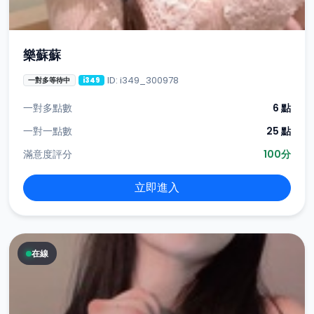
樂蘇蘇
ID: i349_300978
一對多等待中
i349
一對多點數
6 點
一對一點數
25 點
滿意度評分
100分
立即進入
在線