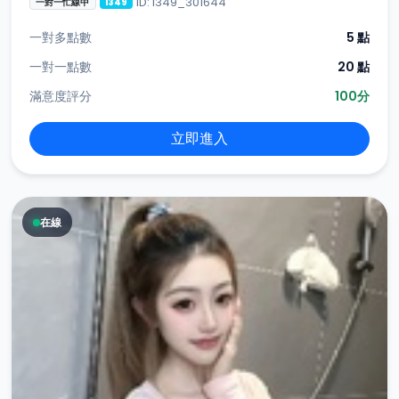
ID: i349_301644
一對一忙線中
i349
一對多點數
5 點
一對一點數
20 點
滿意度評分
100分
立即進入
在線