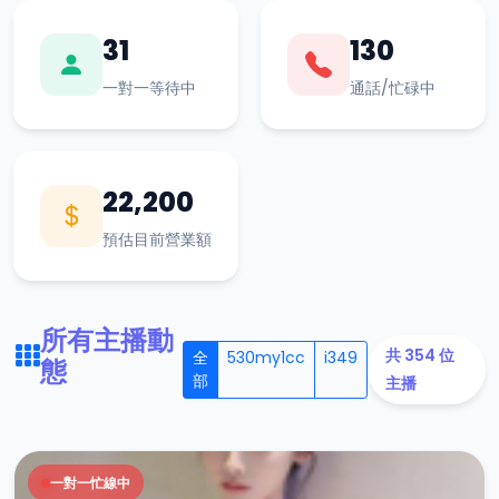
31
130
一對一等待中
通話/忙碌中
22,200
預估目前營業額
所有主播動
共 354 位
全
530my1cc
i349
態
部
主播
一對一忙線中