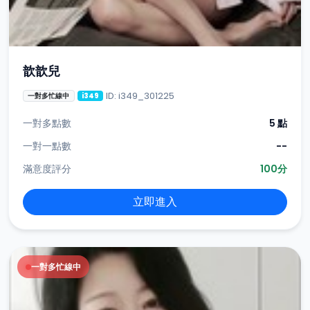
歆歆兒
ID: i349_301225
一對多忙線中
i349
一對多點數
5 點
一對一點數
--
滿意度評分
100分
立即進入
一對多忙線中