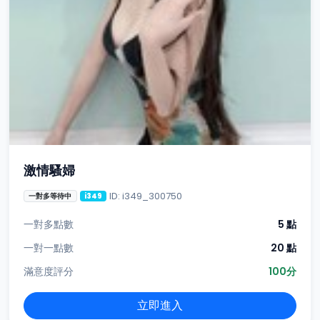
激情騷婦
ID: i349_300750
一對多等待中
i349
一對多點數
5 點
一對一點數
20 點
滿意度評分
100分
立即進入