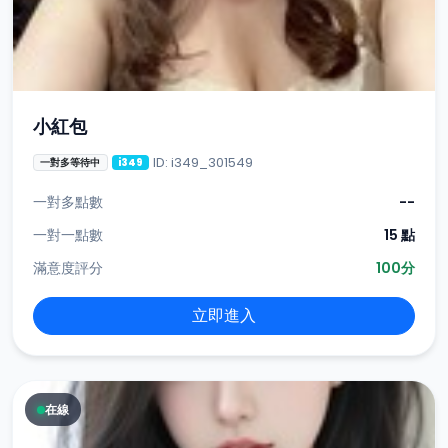
小紅包
ID: i349_301549
一對多等待中
i349
一對多點數
--
一對一點數
15 點
滿意度評分
100分
立即進入
在線