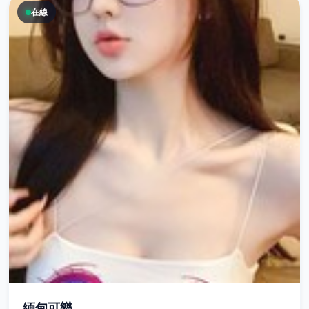
在線
緬甸可樂