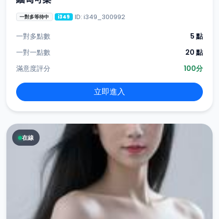
ID: i349_300992
一對多等待中
i349
一對多點數
5 點
一對一點數
20 點
滿意度評分
100分
立即進入
在線