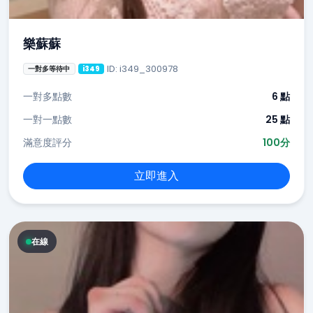
樂蘇蘇
ID: i349_300978
一對多等待中
i349
一對多點數
6 點
一對一點數
25 點
滿意度評分
100分
立即進入
在線