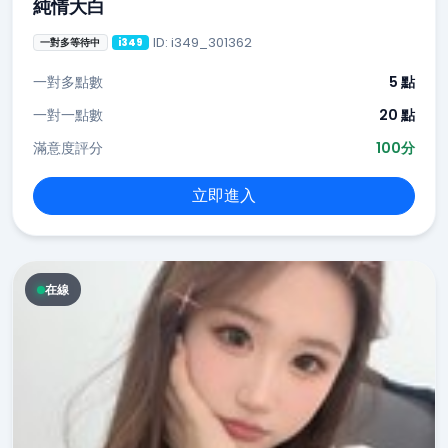
純情大白
ID: i349_301362
一對多等待中
i349
一對多點數
5 點
一對一點數
20 點
滿意度評分
100分
立即進入
在線