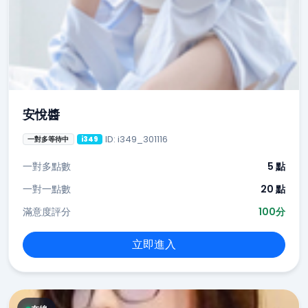
安悅醬
ID: i349_301116
一對多等待中
i349
一對多點數
5 點
一對一點數
20 點
滿意度評分
100分
立即進入