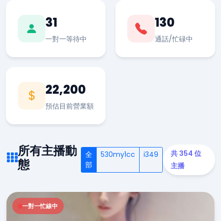
31
130
一對一等待中
通話/忙碌中
22,200
預估目前營業額
所有主播動
共 354 位
全
530my1cc
i349
態
部
主播
一對一忙線中