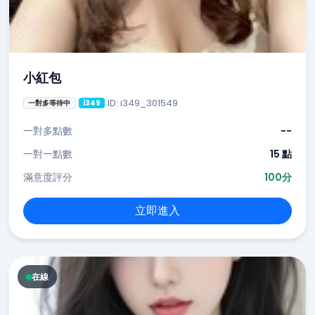
小紅包
ID: i349_301549
一對多等待中
i349
一對多點數
--
一對一點數
15 點
滿意度評分
100分
立即進入
在線