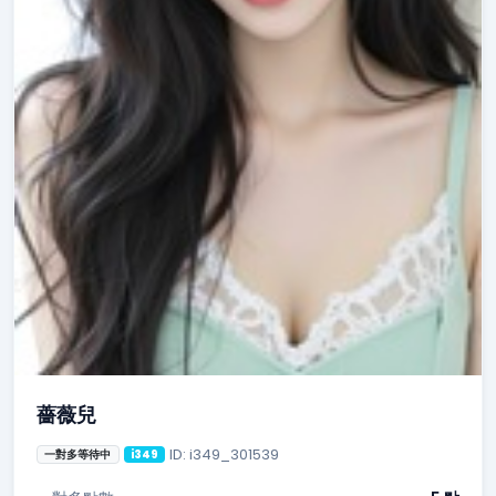
薔薇兒
ID: i349_301539
一對多等待中
i349