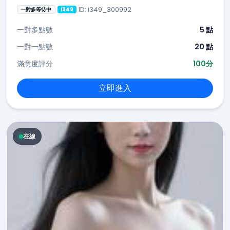
ID: i349_300992
一對多等待中
i349
一對多點數
5 點
一對一點數
20 點
滿意度評分
100分
立即進入
在線