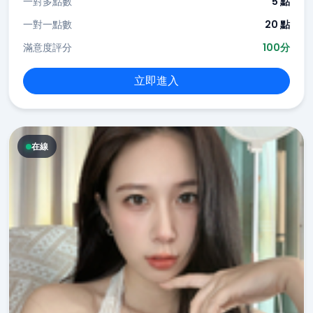
一對多點數
5 點
一對一點數
20 點
滿意度評分
100分
立即進入
在線