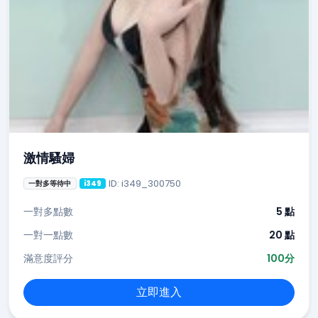
激情騷婦
ID: i349_300750
一對多等待中
i349
一對多點數
5 點
一對一點數
20 點
滿意度評分
100分
立即進入