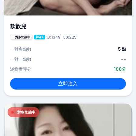
歆歆兒
ID: i349_301225
一對多忙線中
i349
一對多點數
5 點
一對一點數
--
滿意度評分
100分
立即進入
一對多忙線中