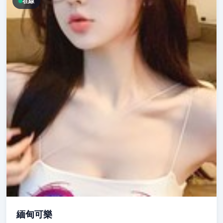
在線
緬甸可樂