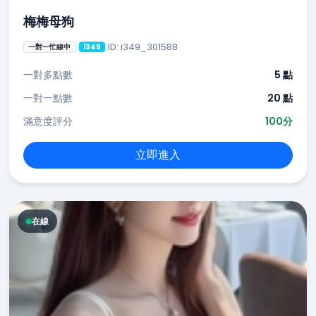
梅梅母狗
ID: i349_301588
一對一忙線中
i349
一對多點數
5 點
一對一點數
20 點
滿意度評分
100分
立即進入
在線